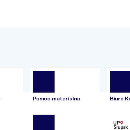
e
Pomoc materialna
Biuro K