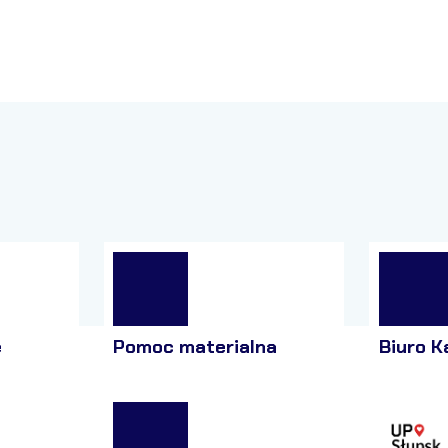
e
Pomoc materialna
Biuro K