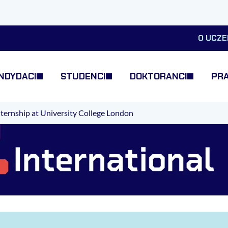
O UCZE
NDYDACI
STUDENCI
DOKTORANCI
PR
nternship at University College London