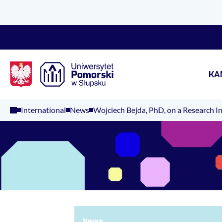
Logo Kaliop Poland
KA
International
News
Wojciech Bejda, PhD, on a Research I
News