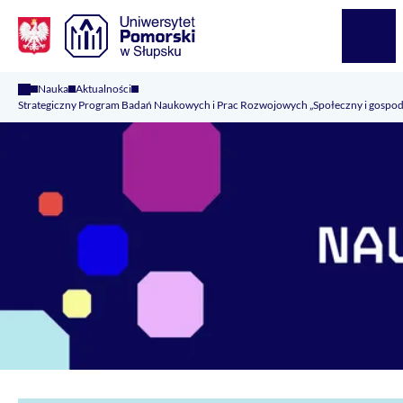
Logo Kaliop Poland
Menu
Nauka
Aktualności
Strategiczny Program Badań Naukowych i Prac Rozwojowych „Społeczny i gospo