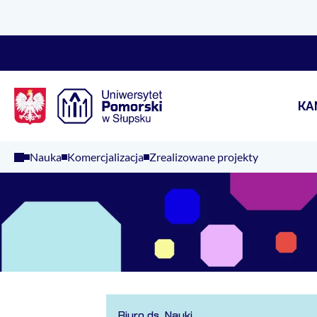
Logo Kaliop Poland
KA
Nauka
Komercjalizacja
Zrealizowane projekty
Biuro ds. Nauki