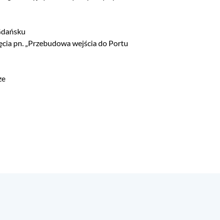
Gdańsku
ęcia pn. „Przebudowa wejścia do Portu
ze
.