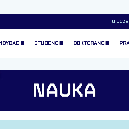
O UCZE
NDYDACI
STUDENCI
DOKTORANCI
PR