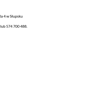
ża 4 w Słupsku
 lub 574 700 488.