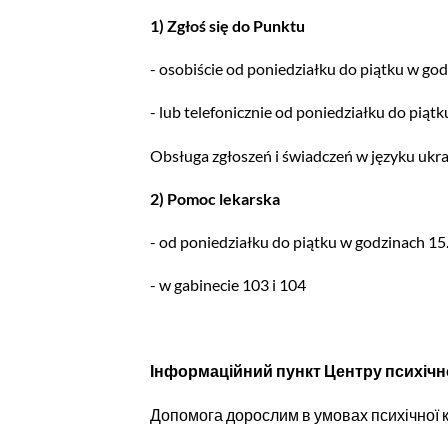
1) Zgłoś się do Punktu
- osobiście od poniedziałku do piątku w g
- lub telefonicznie od poniedziałku do pią
Obsługa zgłoszeń i świadczeń w języku ukrai
2) Pomoc lekarska
- od poniedziałku do piątku w godzinach 15
- w gabinecie 103 i 104
Інформаційний пункт Центру психічн
Допомога дорослим в умовах психічної к