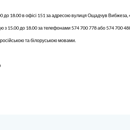
.00 до 18.00 в офісі 151 за адресою вулиця Ощадчув Вибжеза, 
цю з 15.00 до 18.00 за телефонами 574 700 778 або 574 700 48
 російською та білоруською мовами.
0