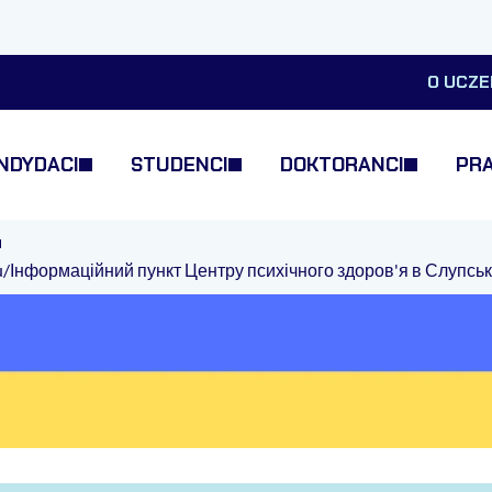
O UCZE
NDYDACI
STUDENCI
DOKTORANCI
PR
ku/Інформаційний пункт Центру психічного здоров'я в Слупсь