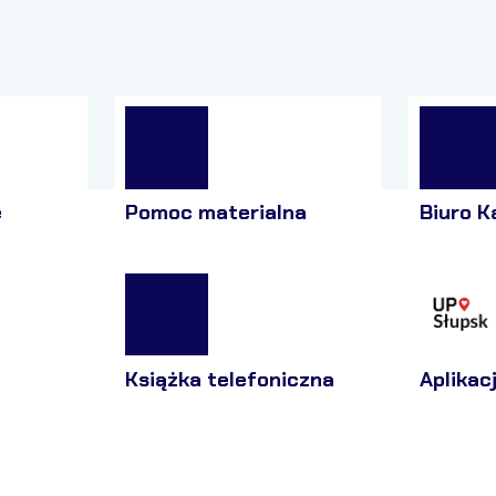
e
Pomoc materialna
Biuro K
Książka telefoniczna
Aplikac