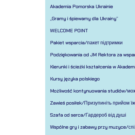
Akademia Pomorska Ukrainie
„Gramy i śpiewamy dla Ukrainy”
WELCOME POINT
Pakiet wsparcia/пакет підтримки
Podziękowania od JM Rektora za wspar
Kierunki i ścieżki kształcenia w Akad
Kursy języka polskiego
Możliwość kontynuowania studiów/мо
Zawieś posiłek/Призупиніть прийом їж
Szafa od serca/Гардероб від душі
Wspólne gry i zabawy przy muzyce/спі