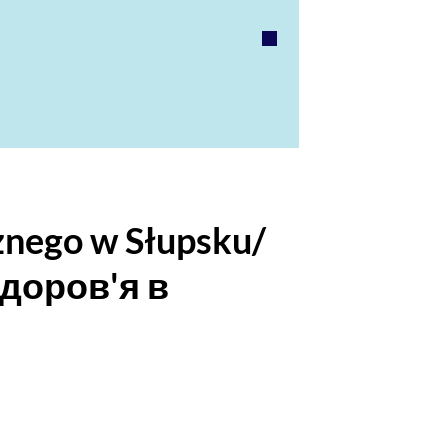
znego w Słupsku/
доров'я в