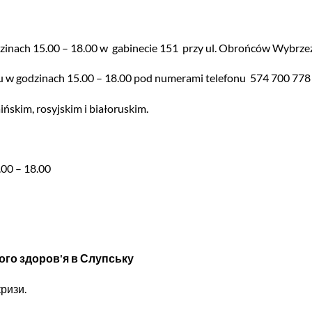
odzinach 15.00 – 18.00 w gabinecie 151 przy ul. Obrońców Wybrze
tku w godzinach 15.00 – 18.00 pod numerami telefonu 574 700 778
ńskim, rosyjskim i białoruskim.
.00 – 18.00
ого здоров'я в Слупську
ризи.