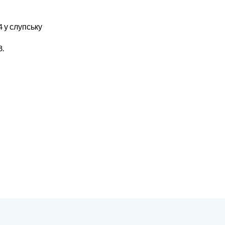
4 у слупську
8.