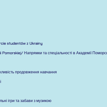
cie studentów z Ukrainy
emii Pomorskiej/ Напрямки та спеціальності в Академії Поморс
жливість продовження навчання
і
льні ігри та забави з музикою