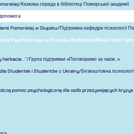
omorskiej/Казкова середа в бібліотеці Поморської академії
 допомога
demii Pomorskiej w Słupsku/Підтримка кафедри психології П
owia Psychicznego w Słupsku/Інформаційний пункт Цент
y herbacie…”/Група підтримки «Поговоримо за чаєм...»
dla Studentek i Studentów z Ukrainy/Безкоштовна психологі
iadczą pomoc psychologiczną dla osób przeżywających kryzys 
ога