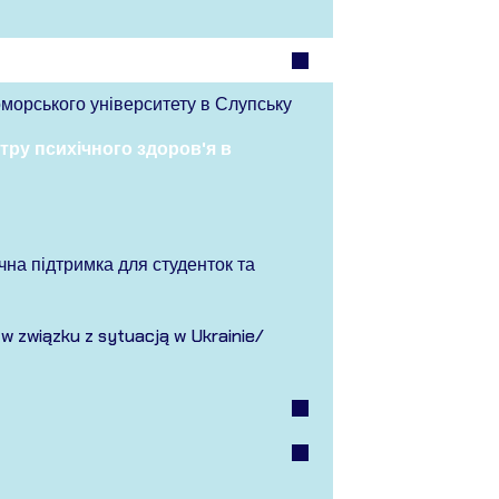
оморського університету в Слупську
ру психічного здоров'я в
чна підтримка для студенток та
w związku z sytuacją w Ukrainie/