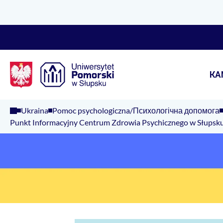
Logo Kaliop Poland
KA
Ukraina
Pomoc psychologiczna/Психологічна допомога
Punkt Informacyjny Centrum Zdrowia Psychicznego w Słups
Ukraine