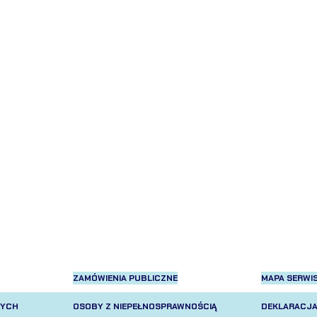
ZAMÓWIENIA PUBLICZNE
MAPA SERWI
NYCH
OSOBY Z NIEPEŁNOSPRAWNOŚCIĄ
DEKLARACJA