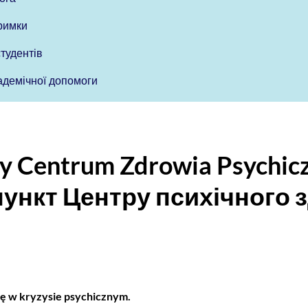
тримки
студентів
адемічної допомоги
y Centrum Zdrowia Psychic
ункт Центру психічного з
ię w kryzysie psychicznym.