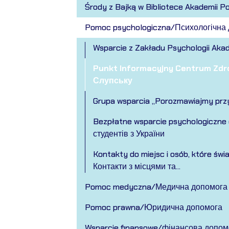
Środy z Bajką w Bibliotece Akademii P
Pomoc psychologiczna/Психологічна
Wsparcie z Zakładu Psychologii Aka
Punkt Informacyjny Centrum Zdr
Слупську
Grupa wsparcia „Porozmawiajmy prz
Bezpłatne wsparcie psychologiczne 
студентів з України
Kontakty do miejsc i osób, które św
Контакти з місцями та...
Pomoc medyczna/Медична допомога
Pomoc prawna/Юридична допомога
Wsparcie finansowe/фінансова допом