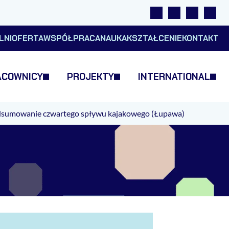
Linki
Wyszukiwarka
Tłumacz m
Wysok
LNI
OFERTA
WSPÓŁPRACA
NAUKA
KSZTAŁCENIE
KONTAKT
ACOWNICY
PROJEKTY
INTERNATIONAL
sumowanie czwartego spływu kajakowego (Łupawa)