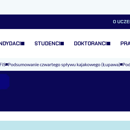
O UCZE
NDYDACI
STUDENCI
DOKTORANCI
PR
FiS
Podsumowanie czwartego spływu kajakowego (Łupawa)
Pod