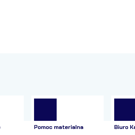
e
Pomoc materialna
Biuro K