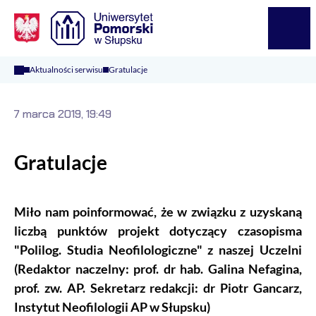
Logo Kaliop Poland
Menu
Aktualności serwisu
Gratulacje
7 marca 2019, 19:49
Gratulacje
Miło nam poinformować, że w związku z uzyskaną
liczbą punktów projekt dotyczący czasopisma
"Polilog. Studia Neofilologiczne" z naszej Uczelni
(Redaktor naczelny: prof. dr hab. Galina Nefagina,
prof. zw. AP. Sekretarz redakcji: dr Piotr Gancarz,
Instytut Neofilologii AP w Słupsku)