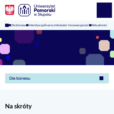
Logo Kaliop Poland
Menu
Dla biznesu
Interdyscyplinarny Inkubator Innowacyjności
Aktualności
Dla biznesu
Na skróty