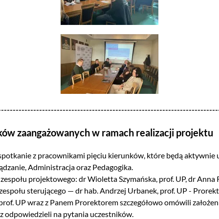
---------------------------------------------------------------------------
ków zaangażowanych w ramach realizacji projektu
spotkanie z pracownikami pięciu kierunków, które będą aktywnie uc
dzanie, Administracja oraz Pedagogika.
 zespołu projektowego: dr Wioletta Szymańska, prof. UP, dr Anna R
espołu sterującego — dr hab. Andrzej Urbanek, prof. UP - Prorekto
 prof. UP wraz z Panem Prorektorem szczegółowo omówili założen
az odpowiedzieli na pytania uczestników.