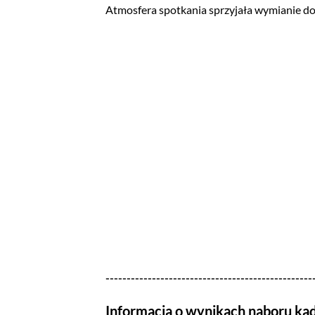
Atmosfera spotkania sprzyjała wymianie do
-------------------------------------------------
Informacja o wynikach naboru ka