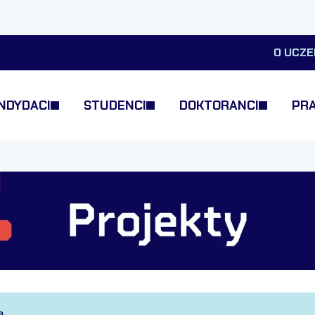
O UCZE
NDYDACI
STUDENCI
DOKTORANCI
PR
a