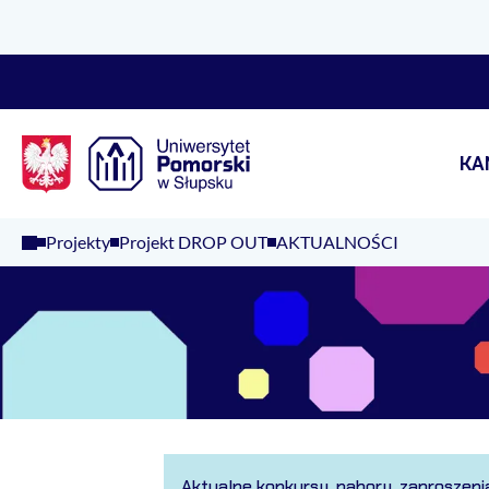
Logo Kaliop Poland
KA
Projekty
Projekt DROP OUT
AKTUALNOŚCI
Aktualne konkursy, nabory, zaproszeni