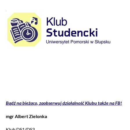
Bądź na bieżąco, zaobserwuj działalność Klubu także na FB!
mgr Albert Zielonka
Klub DS1/DS3