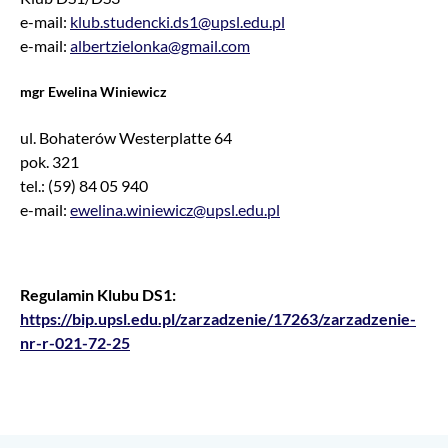
e-mail:
klub.studencki.ds1@upsl.edu.pl
e-mail:
albertzielonka@gmail.com
mgr
Ewelina Winiewicz
ul. Bohaterów Westerplatte 64
pok. 321
tel.: (59) 84 05 940
e-mail:
ewelina.winiewicz@upsl.edu.pl
Regulamin Klubu DS1:
https://bip.upsl.edu.pl/zarzadzenie/17263/zarzadzenie-
nr-r-021-72-25