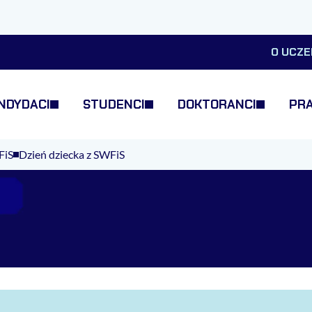
O UCZE
NDYDACI
STUDENCI
DOKTORANCI
PR
FiS
Dzień dziecka z SWFiS