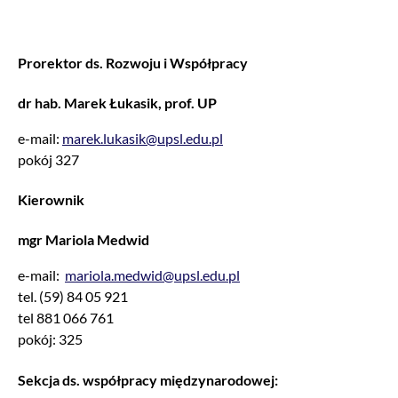
Prorektor ds. Rozwoju i Współpracy
dr hab. Marek Łukasik, prof. UP
e-mail:
marek.lukasik@upsl.edu.pl
pokój 327
Kierownik
mgr Mariola Medwid
e-mail:
mariola.medwid@upsl.edu.pl
tel. (59) 84 05 921
tel 881 066 761
pokój: 325
Sekcja ds. współpracy międzynarodowej: