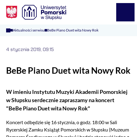
Logo Kaliop Poland
Menu
Aktualności serwisu
BeBe Piano Duet wita Nowy Rok
4 stycznia 2019, 09:15
BeBe Piano Duet wita Nowy Rok
W imieniu Instytutu Muzyki Akademii Pomorskiej
w Słupsku serdecznie zapraszamy na koncert
"BeBe Piano Duet wita Nowy Rok"
Koncert odbędzie się 16 stycznia, o godz. 18:00 w Sali
Rycerskiej Zamku Książąt Pomorskich w Słupsku (Muzeum
Pomorza Środkowego w Słupsku) i będzie stanowić jedno z