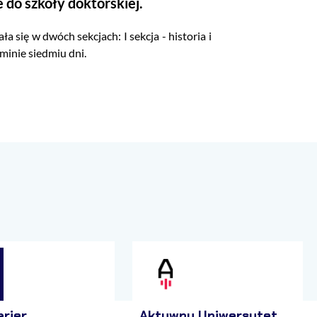
 do szkoły doktorskiej.
się w dwóch sekcjach: I sekcja - historia i
minie siedmiu dni.
arier
Aktywny Uniwersytet