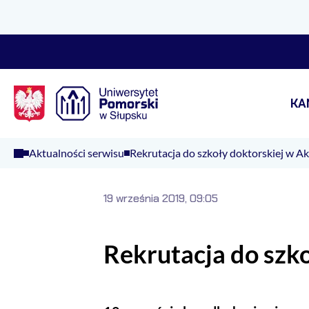
Logo Kaliop Poland
KA
Aktualności serwisu
Rekrutacja do szkoły doktorskiej w A
19 września 2019, 09:05
Rekrutacja do szk