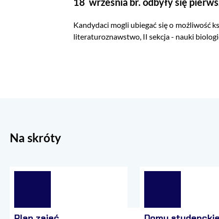
18 września br. odbyły się pierws
Kandydaci mogli ubiegać się o możliwość ks
literaturoznawstwo, II sekcja - nauki biolo
Na skróty
Plan zajęć
Domy studencki