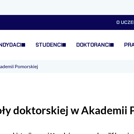
O UCZE
NDYDACI
STUDENCI
DOKTORANCI
PR
kademii Pomorskiej
oły doktorskiej w Akademii 