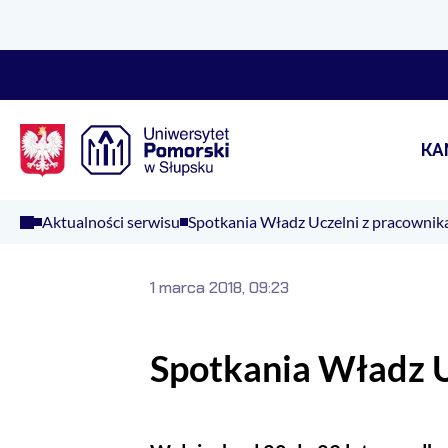
Logo Kaliop Poland
KA
Aktualności serwisu
Spotkania Władz Uczelni z pracowni
1 marca 2018, 09:23
Spotkania Władz U