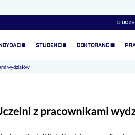
O UCZE
NDYDACI
STUDENCI
DOKTORANCI
PR
kami wydziałów
czelni z pracownikami wyd