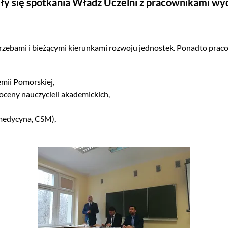
ły się spotkania Władz Uczelni z pracownikami wy
rzebami i bieżącymi kierunkami rozwoju jednostek. Ponadto pra
mii Pomorskiej,
oceny nauczycieli akademickich,
emedycyna, CSM),