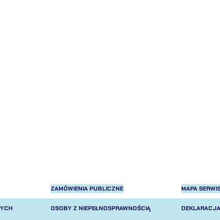
ZAMÓWIENIA PUBLICZNE
MAPA SERWI
NYCH
OSOBY Z NIEPEŁNOSPRAWNOŚCIĄ
DEKLARACJA