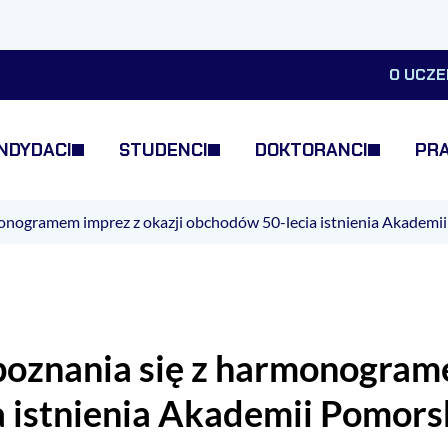
O UCZE
NDYDACI
STUDENCI
DOKTORANCI
PR
onogramem imprez z okazji obchodów 50-lecia istnienia Akademii
oznania się z harmonograme
 istnienia Akademii Pomorsk