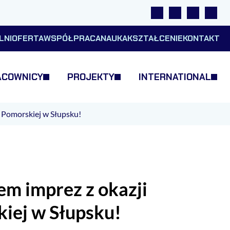
Linki
Wyszukiwarka
Tłumacz m
Wysok
LNI
OFERTA
WSPÓŁPRACA
NAUKA
KSZTAŁCENIE
KONTAKT
ACOWNICY
PROJEKTY
INTERNATIONAL
 Pomorskiej w Słupsku!
m imprez z okazji
iej w Słupsku!