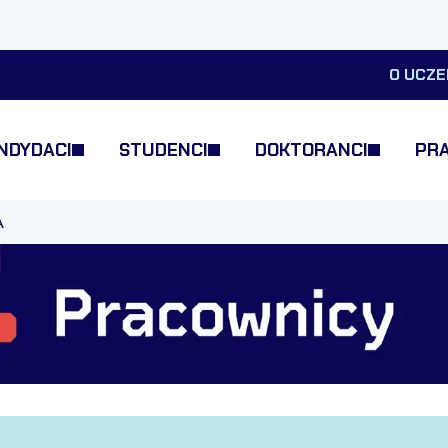
O UCZE
NDYDACI
STUDENCI
DOKTORANCI
PR
A