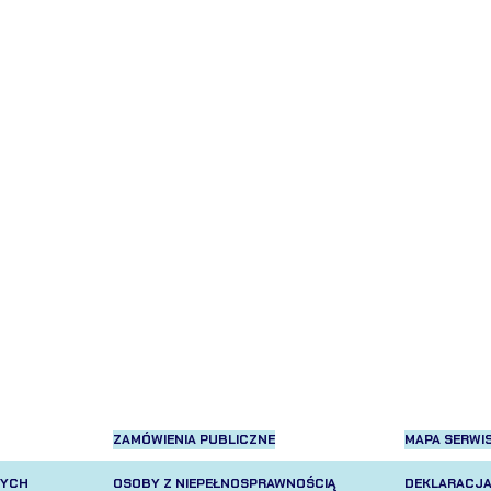
ZAMÓWIENIA PUBLICZNE
MAPA SERWI
NYCH
OSOBY Z NIEPEŁNOSPRAWNOŚCIĄ
DEKLARACJA