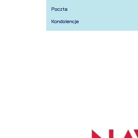
Poczta
Kondolencje