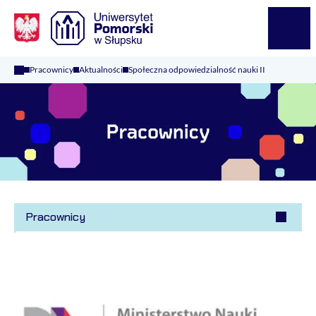
Logo Kaliop Poland
Menu
Pracownicy
Aktualności
Społeczna odpowiedzialność nauki II
Pracownicy