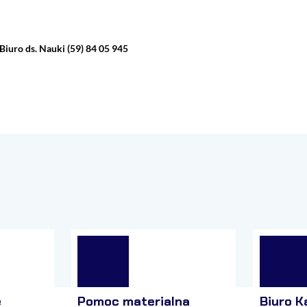
iuro ds. Nauki (59) 84 05 945
e
Pomoc materialna
Biuro K