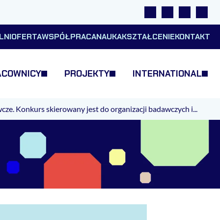
Linki
Wyszukiwarka
Tłumacz m
Wysok
LNI
OFERTA
WSPÓŁPRACA
NAUKA
KSZTAŁCENIE
KONTAKT
ACOWNICY
PROJEKTY
INTERNATIONAL
. Konkurs skierowany jest do organizacji badawczych i...