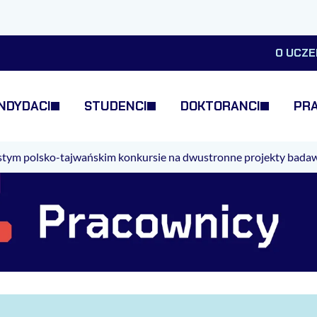
O UCZE
NDYDACI
STUDENCI
DOKTORANCI
PR
ym polsko-tajwańskim konkursie na dwustronne projekty badawcze