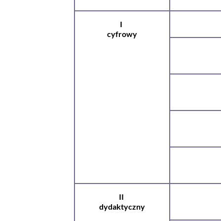
I
cyfrowy
II
dydaktyczny