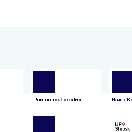
e
Pomoc materialna
Biuro K