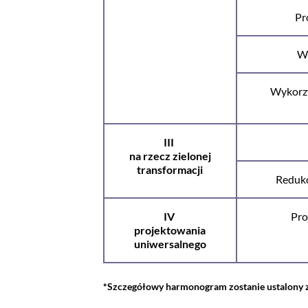
Pr
Wy
Wykorzy
III
na rzecz zielonej
transformacji
Redukc
IV
Pro
projektowania
uniwersalnego
*Szczegółowy harmonogram zostanie ustalony z 