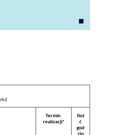
ułu)
Termin
Iloś
realizacji*
ć
god
zin