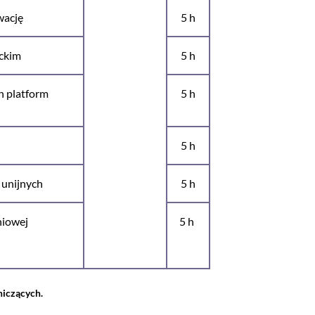
wację
5 h
ickim
5 h
h platform
5 h
5 h
 unijnych
5 h
niowej
5 h
niczących.