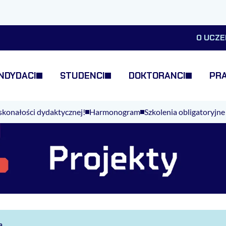
O UCZE
NDYDACI
STUDENCI
DOKTORANCI
PR
konałości dydaktycznej!
Harmonogram
Szkolenia obligatoryjne
a