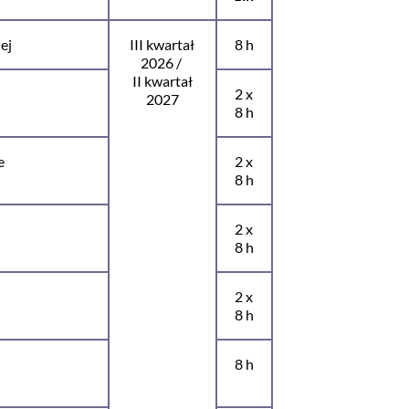
ej
III kwartał
8 h
2026 /
II kwartał
2 x
2027
8 h
e
2 x
8 h
2 x
8 h
2 x
8 h
8 h