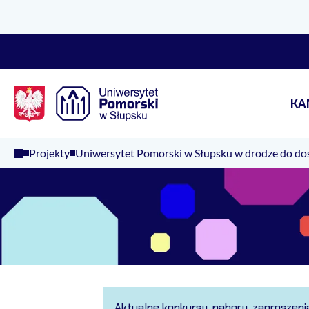
Logo Kaliop Poland
KA
Projekty
Uniwersytet Pomorski w Słupsku w drodze do dos
Aktualne konkursy, nabory, zaproszeni