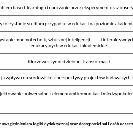
oblem based-learningu i nauczanie przez eksperyment oraz obser
korzystanie studium przypadku w edukacji na poziomie akadem
stanie mnemotechnik, sztucznej inteligencji i interaktywnyc
edukacyjnych w edukacji akademickie
Kluczowe czynniki zielonej transformacji
ja wpływu na środowisko z perspektywy projektów badawczych i
jektowanie uniwersalne z elementami komunikacji międzypokole
uwzględnieniem logiki dydaktycznej oraz dostępności sal i osób uczest