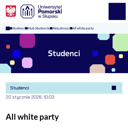
Logo Kaliop Poland
Menu
Studenci
Klub Studencki
Aktualności
All white party
Studenci
20 stycznia 2026, 10:03
All white party