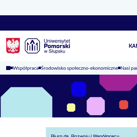
Logo Kaliop Poland
KA
Współpraca
Środowisko społeczno-ekonomiczne
Nasi pa
Biuro ds. Rozwoju i Współpracy