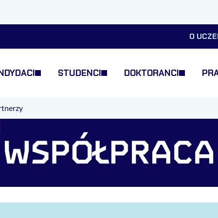
O UCZE
NDYDACI
STUDENCI
DOKTORANCI
PR
rtnerzy