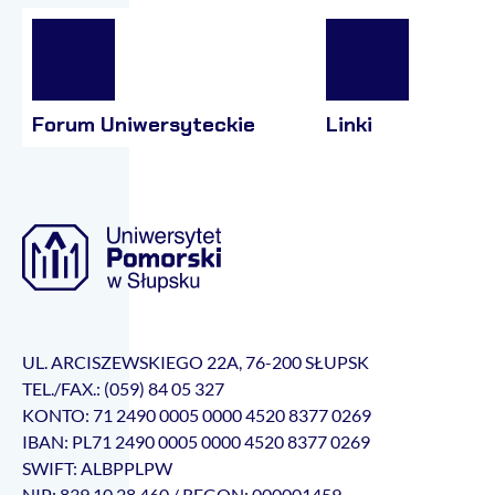
Forum Uniwersyteckie
Linki
UL. ARCISZEWSKIEGO 22A, 76-200 SŁUPSK
TEL./FAX.: (059) 84 05 327
KONTO: 71 2490 0005 0000 4520 8377 0269
IBAN: PL71 2490 0005 0000 4520 8377 0269
SWIFT: ALBPPLPW
NIP: 839 10 28 460 / REGON: 000001459