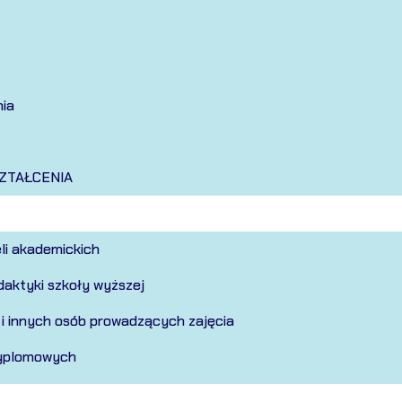
nia
SZTAŁCENIA
li akademickich
aktyki szkoły wyższej
 i innych osób prowadzących zajęcia
dyplomowych