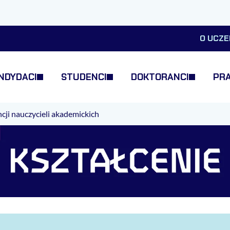
O UCZE
NDYDACI
STUDENCI
DOKTORANCI
PR
ji nauczycieli akademickich