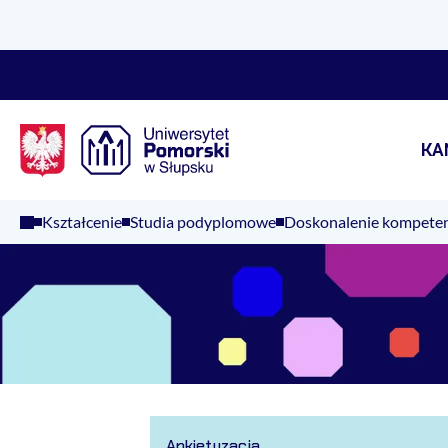
Logo Kaliop Poland
KA
Kształcenie
Studia podyplomowe
Doskonalenie kompetenc
Ankietyzacja