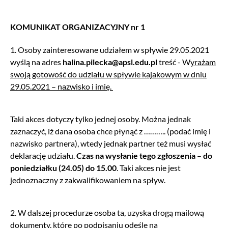
KOMUNIKAT ORGANIZACYJNY nr 1
1. Osoby zainteresowane udziałem w spływie 29.05.2021
wyślą na adres
halina.pilecka@apsl.edu.pl
treść - W
yrażam
swoją gotowość do udziału w spływie kajakowym w dniu
29.05.2021 – nazwisko i imię.
Taki akces dotyczy tylko jednej osoby. Można jednak
zaznaczyć, iż dana osoba chce płynąć z ……….. (podać imię i
nazwisko partnera), wtedy jednak partner też musi wysłać
deklarację udziału.
Czas na wysłanie tego zgłoszenia
–
do
poniedziałku (24.05) do 15.00
. Taki akces nie jest
jednoznaczny z zakwalifikowaniem na spływ.
2. W dalszej procedurze osoba ta, uzyska drogą mailową
dokumenty, które po podpisaniu odeśle na