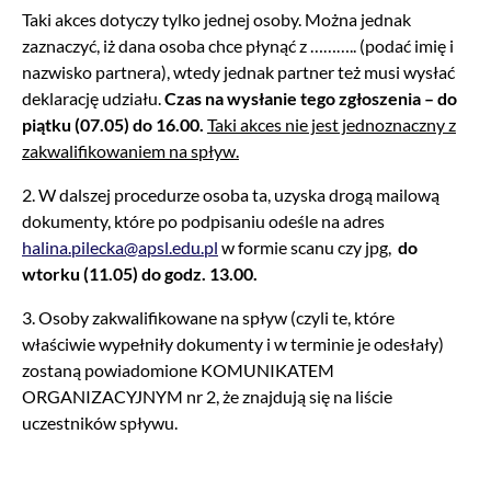
Taki akces dotyczy tylko jednej osoby. Można jednak
zaznaczyć, iż dana osoba chce płynąć z ……….. (podać imię i
nazwisko partnera), wtedy jednak partner też musi wysłać
deklarację udziału.
Czas na wysłanie tego zgłoszenia – do
piątku (07.05) do 16.00.
Taki akces nie jest jednoznaczny z
zakwalifikowaniem na spływ.
2. W dalszej procedurze osoba ta, uzyska drogą mailową
dokumenty, które po podpisaniu odeśle na adres
halina.pilecka@apsl.edu.pl
w formie scanu czy jpg,
do
wtorku (11.05) do godz. 13.00.
3. Osoby zakwalifikowane na spływ (czyli te, które
właściwie wypełniły dokumenty i w terminie je odesłały)
zostaną powiadomione KOMUNIKATEM
ORGANIZACYJNYM nr 2, że znajdują się na liście
uczestników spływu.