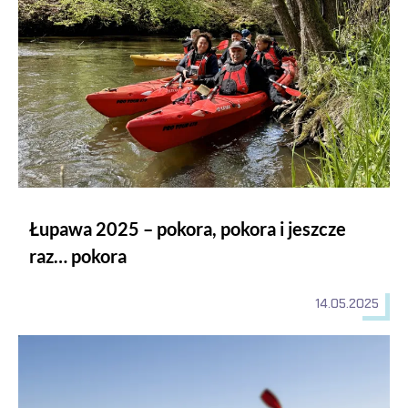
Łupawa 2025 – pokora, pokora i jeszcze
raz… pokora
14.05.2025
Spływ kajakowy Łupawą (Poganice – Damno) 17km