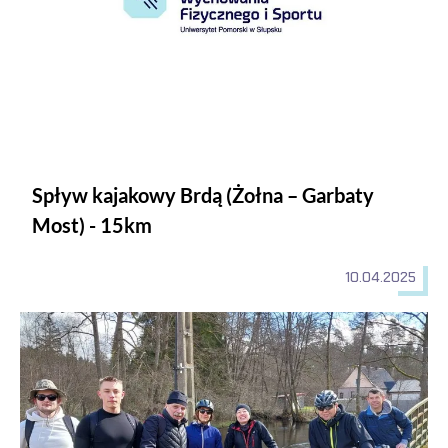
Spływ kajakowy Brdą (Żołna – Garbaty
Most) - 15km
10.04.2025
Morsowi rowerzyści, +5℃, sosna Anna