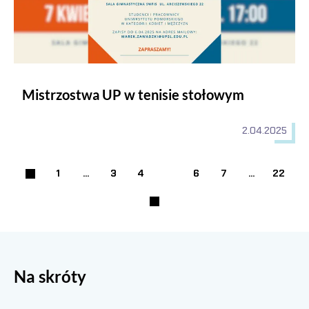
Mistrzostwa UP w tenisie stołowym
2.04.2025
1
...
3
4
5
6
7
...
22
Strona
Strona
Strona
Strona
Strona
Poprzednia strona
Następna strona
Na skróty