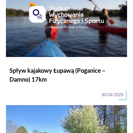
Spływ kajakowy Łupawą (Poganice –
Damno) 17km
30.04.2025
Sezon kąpielowy na spływach w 2025 roku otwarty