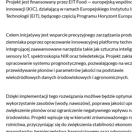
Projekt jest finansowany przez EIT Food — europejską wspólno
innowacji (KIC), działającą w ramach Europejskiego Instytutu I
Technologii (EIT), będącego częścią Programu Horyzont Europa
Celem inicjatywy jest wsparcie precyzyjnego zarządzania prod
ziemniaka poprzez opracowanie innowacyjnej platformy techno
integrującej zaawansowane narzędzia takie jak sztuczna intelige
sensory IoT, spektroskopia NIR oraz teledetekcja. Projekt zakł
opracowanie systemu prognostycznego, pozwalającego na wc
przewidywanie plonów i parametrów jakości na podstawie
wieloźródłowych danych środowiskowych i agronomicznych.
Dzięki implementacji tego rozwiązania możliwe będzie optyma
wykorzystanie zasobów (wody, nawozów), poprawa jakości up
zwiększenie plonów oraz ograniczenie negatywnego wpływu n
środowisko. Projekt wpisuje się w kierunki zrównoważonego 
rolnictwa, przyczyniając się do zwiększenia stabilności ekonom
gospodarstw, bezpieczeństwa żywnościowego oraz odpornośc