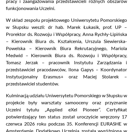
pracy i zaangażowania przedstawicieli różnych obszarów
funkcjonowania Uczelni.
W skład zespołu projektowego Uniwersytetu Pomorskiego
w Słupsku weszli: dr hab. Marek Łukasik, prof. UP –
Prorektor ds. Rozwoju i Współpracy, Anna Rychły-Lipińska
– Kierownik Biura ds. Kształcenia, Urszula Siewierska-
Powelska – Kierownik Biura Rekrutacyjnego, Mariola
Medwid – Kierownik Biura ds. Rozwoju i Współpracy,
Tomasz Jerzak – pracownik Instytutu Zarządzania i
przedstawiciel pracodawców, Ilona Gapys – Koordynator
Instytucjonalny Erasmus+ oraz Maciej Stolarek –
przedstawiciel studentów.
Kulminacją udziału Uniwersytetu Pomorskiego w Słupsku w
projekcie były warsztaty samooceny oraz przyznanie
Uczelni tytułu „Applied eXel Pioneer”. Certyfikat
potwierdzający ten status został uroczyście wręczony 17
czerwca 2026 roku podczas 35. Konferencji EURASHE w
Amsterdamie. Dodatkowo Uczelnia została wyróżniona w