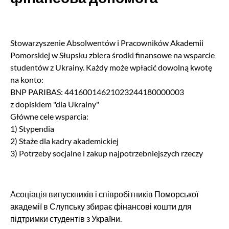
Stowarzyszenie Absolwentów i Pracowników Akademii
Pomorskiej w Słupsku zbiera środki finansowe na wsparcie
studentów z Ukrainy. Każdy może wpłacić dowolną kwotę
na konto:
BNP PARIBAS: 44160014621023244180000003
z dopiskiem "dla Ukrainy"
Główne cele wsparcia:
1) Stypendia
2) Staże dla kadry akademickiej
3) Potrzeby socjalne i zakup najpotrzebniejszych rzeczy
Асоціація випускників і співробітників Поморської
академії в Слупську збирає фінансові кошти для
підтримки студентів з України.