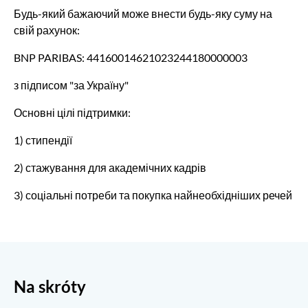
Будь-який бажаючий може внести будь-яку суму на
свій рахунок:
BNP PARIBAS: 44160014621023244180000003
з підписом "за Україну"
Основні цілі підтримки:
1) стипендії
2) стажування для академічних кадрів
3) соціальні потреби та покупка найнеобхідніших речей
Na skróty