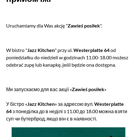
Uruchamiamy dla Was akcję "
Zawieś posiłek
".
W bistro "
Jazz Kitchen
" przy ul.
Westerplatte 64
od
poniedziałku do niedzieli w godzinach 11.00-18.00 możesz
odebrać zupę lub kanapkę, jeśli będzie ona dostępna.
Ми запускаємо для вас акції «
Zawieś posiłek
»
У бістро «
Jazz Kitchen
» за адресою вул.
Westerplatte
64
з понеділка до в неділі з 11.00 до 18.00 можна взяти
суп чи бутерброд, якщо він є в наявності.