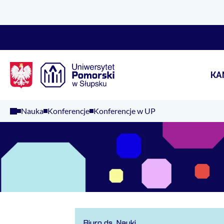
Logo Kaliop Poland
KA
Nauka
Konferencje
Konferencje w UP
Biuro ds. Nauki