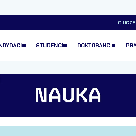
O UCZE
NDYDACI
STUDENCI
DOKTORANCI
PR