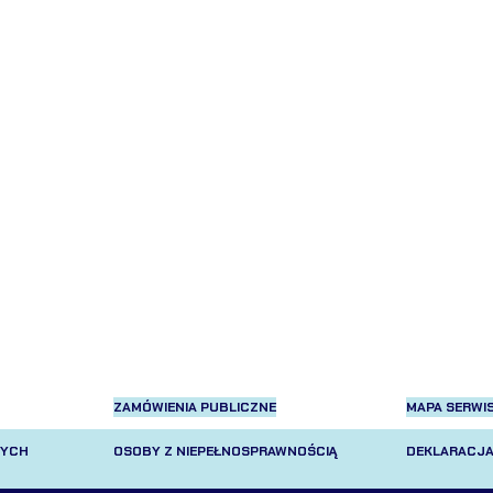
ZAMÓWIENIA PUBLICZNE
MAPA SERWI
NYCH
OSOBY Z NIEPEŁNOSPRAWNOŚCIĄ
DEKLARACJA