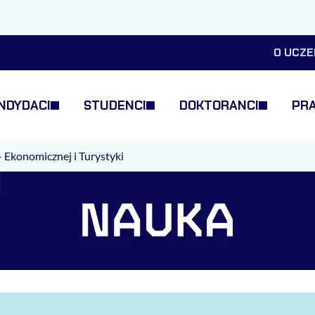
O UCZE
NDYDACI
STUDENCI
DOKTORANCI
PR
- Ekonomicznej i Turystyki