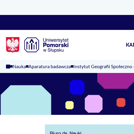
Logo Kaliop Poland
KA
Nauka
Aparatura badawcza
Instytut Geografii Społeczno 
Biuro ds. Nauki