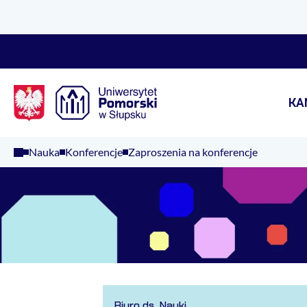
Logo Kaliop Poland
KA
Nauka
Konferencje
Zaproszenia na konferencje
Biuro ds. Nauki