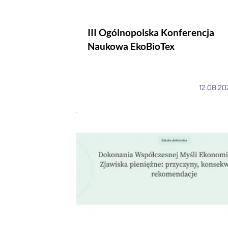
III Ogólnopolska Konferencja
Naukowa EkoBioTex
12.08.20
XIII Konferencja naukowa pt. Dokonania ws