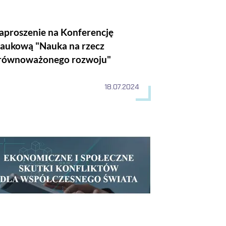
aproszenie na Konferencję
aukową "Nauka na rzecz
równoważonego rozwoju"
18.07.2024
konsekwencje, rekomendacje.
yszłości.
zynarodowa Konferencja Naukowa pod tytułem "Ekonomiczne i społ