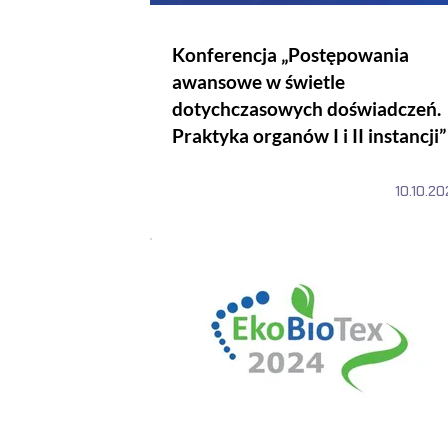
Konferencja „Postępowania
awansowe w świetle
dotychczasowych doświadczeń.
Praktyka organów I i II instancji”
10.10.2
III Ogólnopolska Konferencja Naukowa Ek