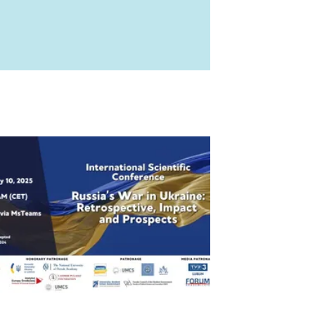
yki".
terytorialnego - doświadczenie, stan obecny, wyzwania i perspe
aszamy Państwa na Międzynarodową Konferencja Naukowa pt. “Russ