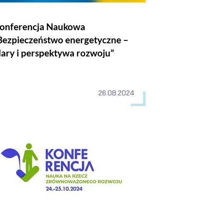
onferencja Naukowa
Bezpieczeństwo energetyczne –
ilary i perspektywa rozwoju”
26.08.2024
New Trends in Metrology"
oszenie na Konferencję Naukową "Nauka na rzecz zrównoważone