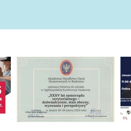
rtości, idee, emocje w słowach i obrazach. Nauka w służbie prakt
Ogólnopolska Konferencja Naukowa "XXXV lat samorządu 
Zapr