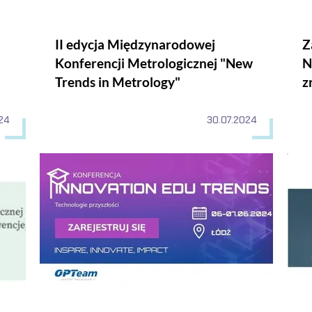
II edycja Międzynarodowej
Z
Konferencji Metrologicznej "New
N
Trends in Metrology"
z
24
30.07.2024
półczesnej myśli ekonomicznej - zjawiska pieniężne: przyczyny, 
Konferencja INNOVATION EDU TRENDS Technologie prz
Międ