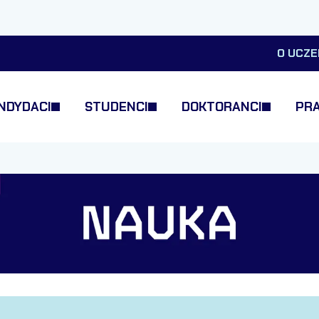
O UCZE
NDYDACI
STUDENCI
DOKTORANCI
PR