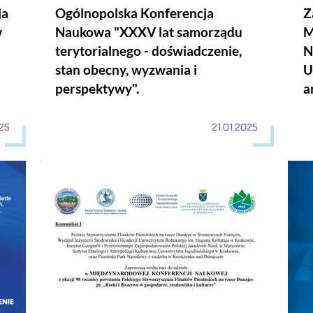
ja
Ogólnopolska Konferencja
Z
w
Naukowa "XXXV lat samorządu
M
terytorialnego - doświadczenie,
Nauk
stan obecny, wyzwania i
U
perspektywy".
a
25
21.01.2025
tle dotychczasowych doświadczeń. Praktyka organów I i II insta
Konferencja Naukowa "Rzeki i flisactwo w gospodarce, śr
Konf