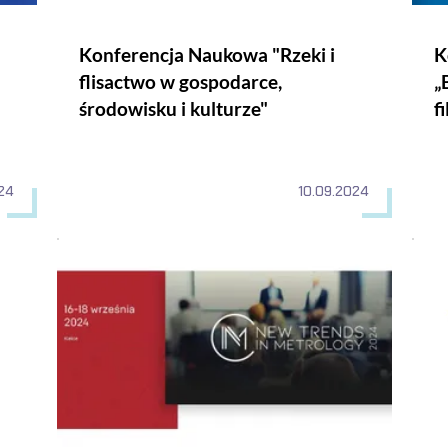
Konferencja Naukowa "Rzeki i
K
flisactwo w gospodarce,
„
środowisku i kulturze"
f
024
10.09.2024
oBioTex
II edycja Międzynarodowej Konferencji Metrologicznej "
Zapr