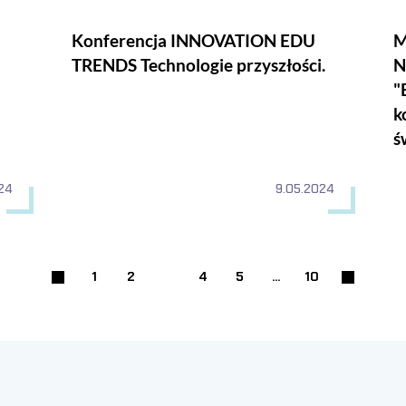
Konferencja INNOVATION EDU
M
TRENDS Technologie przyszłości.
N
"
k
ś
024
9.05.2024
1
2
3
4
5
...
10
Strona
Strona
Strona
Strona
Strona
Poprzednia strona
Następna s