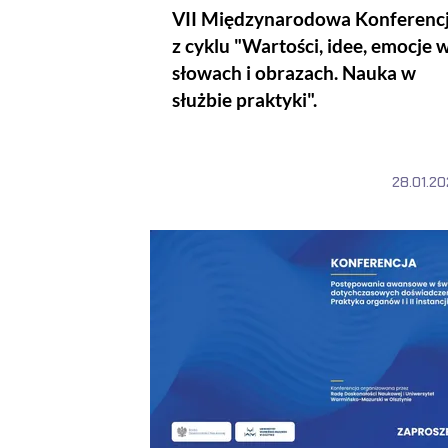
VII Międzynarodowa Konferenc
z cyklu "Wartości, idee, emocje 
słowach i obrazach. Nauka w
służbie praktyki".
28.01.20
Konferencja „Postępowania awansowe w świe