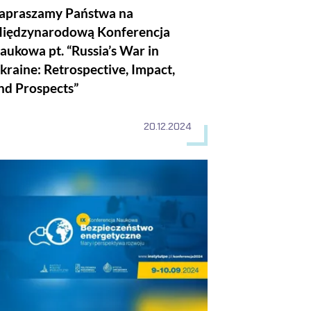
apraszamy Państwa na
iędzynarodową Konferencja
owa pt. “Russia’s War in
kraine: Retrospective, Impact,
nd Prospects”
20.12.2024
ncji”
odowisku i kulturze"
erencja Naukowa „Bezpieczeństwo energetyczne – filary i perspe