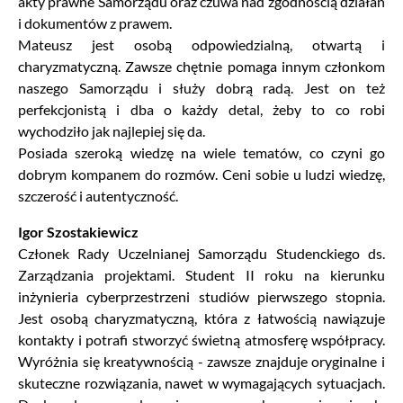
akty prawne Samorządu oraz czuwa nad zgodnością działań
i dokumentów z prawem.
Mateusz jest osobą odpowiedzialną, otwartą i
charyzmatyczną. Zawsze chętnie pomaga innym członkom
naszego Samorządu i służy dobrą radą. Jest on też
perfekcjonistą i dba o każdy detal, żeby to co robi
wychodziło jak najlepiej się da.
Posiada szeroką wiedzę na wiele tematów, co czyni go
dobrym kompanem do rozmów. Ceni sobie u ludzi wiedzę,
szczerość i autentyczność.
Igor Szostakiewicz
Członek Rady Uczelnianej Samorządu Studenckiego ds.
Zarządzania projektami. Student II roku na kierunku
inżynieria cyberprzestrzeni studiów pierwszego stopnia.
Jest osobą charyzmatyczną, która z łatwością nawiązuje
kontakty i potrafi stworzyć świetną atmosferę współpracy.
Wyróżnia się kreatywnością - zawsze znajduje oryginalne i
skuteczne rozwiązania, nawet w wymagających sytuacjach.