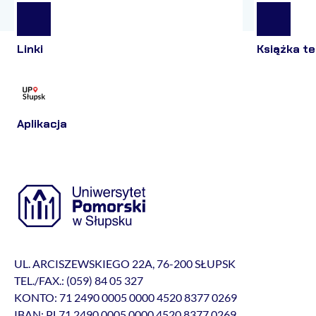
Linki
Książka te
Aplikacja
UL. ARCISZEWSKIEGO 22A, 76-200 SŁUPSK
TEL./FAX.: (059) 84 05 327
KONTO: 71 2490 0005 0000 4520 8377 0269
IBAN: PL71 2490 0005 0000 4520 8377 0269