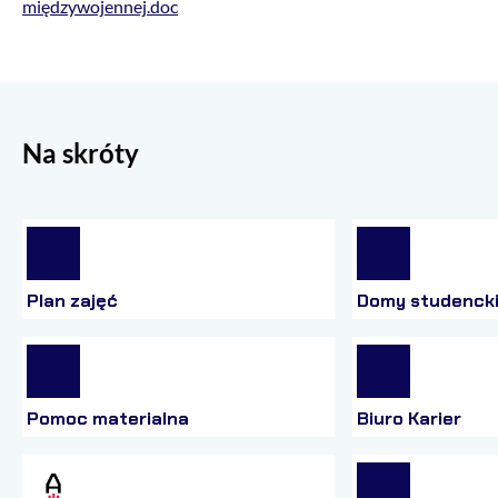
międzywojennej.doc
Na skróty
Plan zajęć
Domy studenck
Pomoc materialna
Biuro Karier