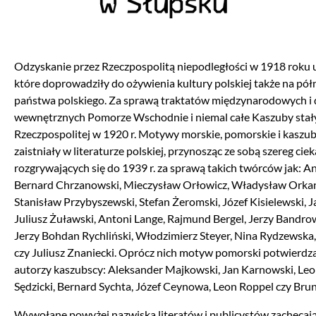
Odzyskanie przez Rzeczpospolitą niepodległości w 1918 roku 
które doprowadziły do ożywienia kultury polskiej także na pó
państwa polskiego. Za sprawą traktatów międzynarodowych i 
wewnętrznych Pomorze Wschodnie i niemal całe Kaszuby stały s
Rzeczpospolitej w 1920 r. Motywy morskie, pomorskie i kaszu
zaistniały w literaturze polskiej, przynosząc ze sobą szereg ci
rozgrywających się do 1939 r. za sprawą takich twórców jak: A
Bernard Chrzanowski, Mieczysław Orłowicz, Władysław Orkan
Stanisław Przybyszewski, Stefan Żeromski, Józef Kisielewski, 
Juliusz Żuławski, Antoni Lange, Rajmund Bergel, Jerzy Bandro
Jerzy Bohdan Rychliński, Włodzimierz Steyer, Nina Rydzewsk
czy Juliusz Znaniecki. Oprócz nich motyw pomorski potwierdza
autorzy kaszubscy: Aleksander Majkowski, Jan Karnowski, Leo
Sędzicki, Bernard Sychta, Józef Ceynowa, Leon Roppel czy Bru
Wywołane powyżej nazwiska literatów i publicystów zachęcaj