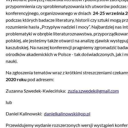
przypomnienia czy sproblematyzowania ich utworów podczas 
konferencyjnego, organizowanego w dniach
24-25 września 2
podczas których badacze literatury, historii czy sztuki mogą p
rozumienie hasła „Przypływ nadziei i mocy”. Najbardziej nas in
problematyki w obrębie literaturoznawstwa, przyporządkowan
polskiej, ale jesteśmy także otwarci na analizę zjawisk występu
kaszubskiej. Na naszej konferencji pragniemy zgromadzić bada
ośrodków akademickich w Polsce - tak doświadczonych, jak i
nauki.
Na zgłoszenia tematów wraz z krótkimi streszczeniami czekam
2020 roku
pod adresem:
Zuzanna Szwedek-Kwiecińska:
zuzia.szwedek@gmail.com
lub
Daniel Kalinowski:
danielkalinowski@op.pl
Przewidujemy wydanie rozszerzonych wersji wystąpień konfe